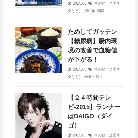
2015/06
その他（全国ネ
タなど）
,
買い物
福岡
ためしてガッテン
【糖尿病】腸内環
境の改善で血糖値
が下がる！
2015/06
その他（全国ネ
タなど）
,
医療・福祉
【２４時間テレ
ビ-2015】ランナー
はDAIGO（ダイ
ゴ）
2015/05
その他（全国ネ