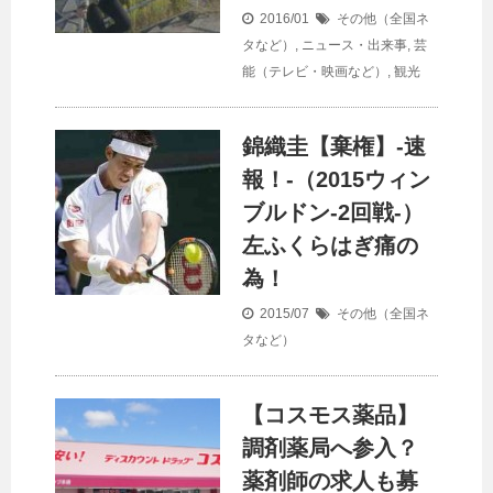
2016/01
その他（全国ネ
タなど）
,
ニュース・出来事
,
芸
能（テレビ・映画など）
,
観光
錦織圭【棄権】-速
報！-（2015ウィン
ブルドン-2回戦-）
左ふくらはぎ痛の
為！
2015/07
その他（全国ネ
タなど）
【コスモス薬品】
調剤薬局へ参入？
薬剤師の求人も募