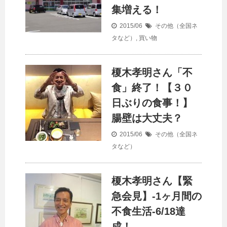
集増える！
2015/06
その他（全国ネ
タなど）
,
買い物
榎木孝明さん「不
食」終了！【３０
日ぶりの食事！】
腸壁は大丈夫？
2015/06
その他（全国ネ
タなど）
榎木孝明さん【緊
急会見】-1ヶ月間の
不食生活-6/18達
成！