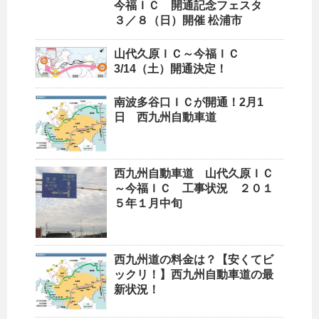
今福ＩＣ 開通記念フェスタ
３／８（日）開催 松浦市
山代久原ＩＣ～今福ＩＣ
3/14（土）開通決定！
南波多谷口ＩＣが開通！2月1
日 西九州自動車道
西九州自動車道 山代久原ＩＣ
～今福ＩＣ 工事状況 ２０１
５年１月中旬
西九州道の料金は？【安くてビ
ックリ！】西九州自動車道の最
新状況！