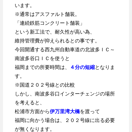
います。
※通常はアスファルト舗装。
「連続鉄筋コンクリート舗装」
という新工法で、耐久性が高い為、
維持管理費が抑えられるとの事です。
今回開通する西九州自動車道の北波多ＩＣ～
南波多谷口ＩＣを使うと
福岡までの所要時間は、
４分の短縮
となりま
す。
※国道２０２号線との比較
しかし、南波多谷口インターチェンジの場所
を考えると、
松浦市方面から
伊万里湾大橋
を渡って
福岡に向かう場合は、２０２号線に出る必要
が無くなります。