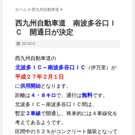
ホーム
>
西九州自動車道
>
西九州自動車道 南波多谷口Ｉ
Ｃ 開通日が決定
2014/12
西九州自動車道の
北波多ＩＣ～南波多谷口ＩＣ
（伊万里）が
平成２７年２月１日
に
供用開始
となります。
無料
距離は
４・８キロ
で、通行は
です。
北波多ＩＣ～南波多谷口ＩＣ間は、
暫定
２車線
で開通し、将来的には４車線化を
考えてあるようです。
区間中の５２％がコンクリート舗装となって