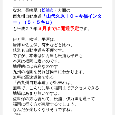
なお、長崎県（
松浦市
）方面の
「山代久原ＩＣ～今福インタ
西九州自動車道
ー」（５・５キロ）
３月までに開通予定
も平成２７年
です。
伊万里、松浦、平戸は、
唐津や佐世保、有田などと比べ、
鉄道も自動車道も不便です。
ですが、本来は伊万里も松浦も平戸も
本来は福岡に近いのです。
地理的には有利なのです！
九州の地図を見れば簡単にわかります。
無料の高速道路である
「西九州自動車道」が出来れば、
無料で、こんなに早く福岡までアクセスできる
地域はあまり無いですよ。
佐世保の方も含めて、松浦、伊万里を通って
福岡に行く方が急増するでしょう。
なんだか楽しくなりそうですね。
では！