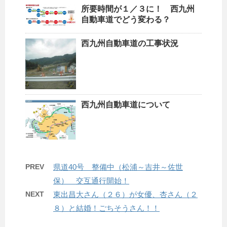
所要時間が１／３に！ 西九州
自動車道でどう変わる？
西九州自動車道の工事状況
西九州自動車道について
PREV
県道40号 整備中（松浦～吉井～佐世
保） 交互通行開始！
NEXT
東出昌大さん（２６）が女優、杏さん（２
８）と結婚！ごちそうさん！！