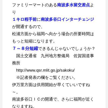
ファミリーマートのある
南波多水留交差点
よ
り
１キロ程手前
に
南波多谷口インターチェンジ
が開通するので、
松浦方面から福岡へ向かう場合の所要時間は
もっと短縮になります。
７～８分短縮
できるんじゃないでしょうか？
国土交通省 九州地方整備局 佐賀国道事
務所
http://www.qsr.mlit.go.jp/sakoku/
※記者発表の欄をご覧ください。
伊万里方面は供用開始が早くていいですね
～。
南波多谷口ＩＣの開通で、さらに福岡が近く
なりますね。